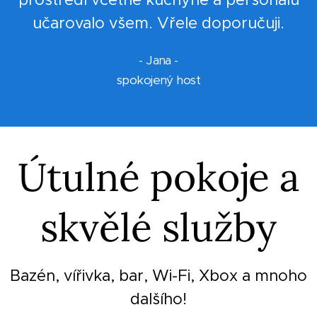
učarovalo všem. Vřele doporučuji.
- Jana -
spokojený host
Útulné pokoje a
skvělé služby
Bazén, vířivka, bar, Wi-Fi, Xbox a mnoho
dalšího!