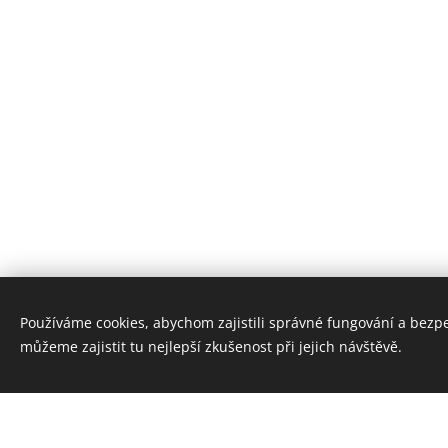
Prvotřídní služ
Používáme cookies, abychom zajistili správné fungování a bezp
můžeme zajistit tu nejlepší zkušenost při jejich návštěvě.
Můžete vybírat z třech dvojlůžkových pokojů
jednoho šestilůžkového a jednoho čtyřlůžko