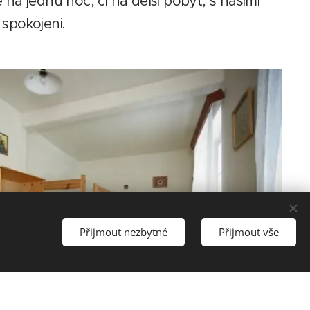
na jednu noc, či na delší pobyt, s našimi
spokojeni.
Přijmout nezbytné
Přijmout vše