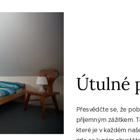
Útulné 
Přesvědčte se, že po
příjemným zážitkem. T
které je v každém naš