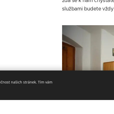
zda se k nám chystáte 
službami budete vždy 
by
ečnost našich stránek. Tím vám
, třech čtyřlůžkových,
vého, který je možné